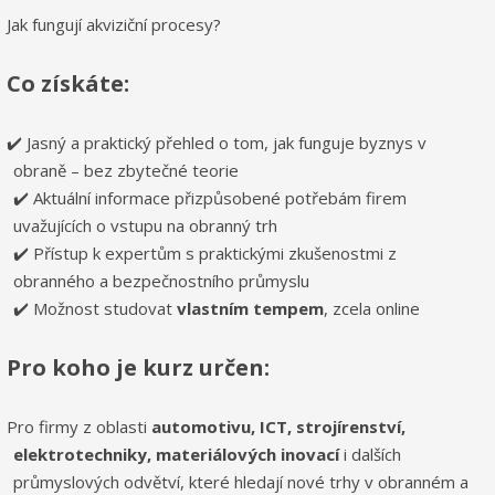
Jak fungují akviziční procesy?
Co získáte:
✔️ Jasný a praktický přehled o tom, jak funguje byznys v
obraně – bez zbytečné teorie
✔️ Aktuální informace přizpůsobené potřebám firem
uvažujících o vstupu na obranný trh
✔️ Přístup k expertům s praktickými zkušenostmi z
obranného a bezpečnostního průmyslu
✔️ Možnost studovat
vlastním tempem
, zcela online
Pro koho je kurz určen:
Pro firmy z oblasti
automotivu, ICT, strojírenství,
elektrotechniky, materiálových inovací
i dalších
průmyslových odvětví, které hledají nové trhy v obranném a