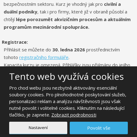
bezpečnostním sektoru. Kurz je vhodný jak pro
civilní a
duální podniky
, tak i pro firmy, které již v obraně působí a
chtějí
lépe porozumět akvizičním procesům a aktuálním
programům mezinárodní spolupráce
.
Registrace:
Přihlásit se můžete do
30. ledna 2026
prostřednictvím
tohoto
registračního formuláře
.
Kapacita kurzu je omezená. Přihlášky jsou přijímány do jejího
naplnění.
Tento web využívá cookies
Pro více informací se neváhejte obrátit přímo na vedoucí
Pro chod webu jsou nezbytně aktivovány esenciální
soubory cookies. Pro plnohodnotné poskytování služeb,
kurzu,
Dr. Kristýnu Helm
, na adrese
helm@aobp.cz
.
personalizaci reklam a analýzu návštěvnosti jsou však
nutné povolit i volitelné cookies. Kliknutím na následující
tlačítko, je zapnete.
Zobrazit podrobnosti
Nastavení
Povolit vše
19. 01. 2026