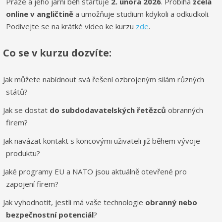
Praze a jeho jarní běh startuje
2. února 2026
. Probíhá
zcela
online v angličtině
a umožňuje studium kdykoli a odkudkoli.
Podívejte se na krátké video ke kurzu
zde
.
Co se v kurzu dozvíte:
Jak můžete nabídnout svá řešení ozbrojeným silám různých
států?
Jak se dostat
do subdodavatelských řetězců
obranných
firem?
Jak navázat kontakt s koncovými uživateli již během vývoje
produktu?
Jaké programy EU a NATO jsou aktuálně otevřené pro
zapojení firem?
Jak vyhodnotit, jestli má vaše technologie
obranný nebo
bezpečnostní potenciál
?